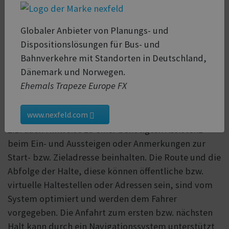
Die Übermittlung von Fahrtaufträgen / Touren
erfolgt direkt an den Fahrdienstleister, den Fahrer
Globaler Anbieter von Planungs- und
bzw. an das eingesetzte Fahrzeug. Die Voraussetzung
Dispositionslösungen für Bus- und
ist ein mobiles oder fest verbautes Tablet bzw.
Bahnverkehre mit Standorten in Deutschland,
Smartphone, auf dem die Fahrer-App installiert ist.
Dänemark und Norwegen.
Der Fahrer erhält darüber alle für ihn relevanten
Ehemals Trapeze Europe FX
Informationen.
www.nexfeld.com
Der Informationsumfang ist einstellbar und kann
z.B. auch Hinweise zu einer benötigten Assistenz
beim Ein- und Aussteigen oder Anmerkungen zur
Start- bzw. Zieladresse beinhalten. Die Route und die
Abfolge der Halte, diese können öffentliche bzw.
virtuelle Haltestellen oder Adressen sein, sind vom
System optimiert und werden dem Fahrer
vorgegeben. Die Anfahrt zum ersten bzw. nächsten
Halt kann durch ein Navigationssystem unterstützt