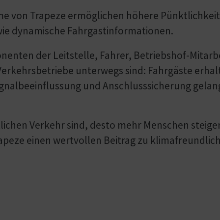
eme von Trapeze ermöglichen höhere Pünktlichkeit 
wie dynamische Fahrgast­infor­mationen.
nten der Leitstelle, Fahrer, Betriebshof-Mitarbei
Verkehrs­betriebe unterwegs sind: Fahrgäste erhal
ignalbeeinflussung und Anschlusssicherung gelang
entlichen Verkehr sind, desto mehr Menschen stei
apeze einen wertvollen Beitrag zu klimafreundlich