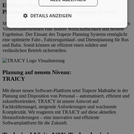
Effiziente Betriebsabläufe:
Planning and Operation Management System
DETAILS ANZEIGEN
Mit den Planungs- und Dispositionslösungen von Trapeze erreichen
Verkehrsunternehmen eine höhere Wirtschaftlichkeit und bessere
Ergebnisse. Der Einsatz des Trapeze Planning Systems ermöglicht
eine optimierte Fahr-, Fahrzeugumlauf- und Dienstplanung für Bus
und Bahn. Somit können sie effizient einen soliden und
verlässlichen Betrieb sicherstellen.
Planung auf neuem Niveau:
TRAICY
Mit dieser neuen Software-Plattform setzt Trapeze Maßstäbe in der
Planung und Disposition von Personal – automatisiert, effizient und
zukunftsorientiert. TRAICY ist unsere Antwort auf
Fachkräftemangel, steigende Anforderungen und wachsende
Komplexität. Wir reagieren mit TRAICY auf diese aktuellen
Herausforderungen – eine innovative und effiziente
Softwareplattform für die Zukunft.