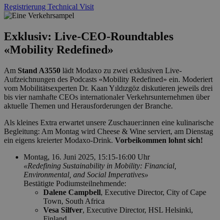
Registrierung Technical Visit
Exklusiv: Live-CEO-Roundtables
«Mobility Redefined»
Am
Stand A3550
lädt Modaxo zu zwei exklusiven Live-
Aufzeichnungen des Podcasts «Mobility Redefined» ein. Moderiert
vom Mobilitätsexperten Dr. Kaan Yıldızgöz diskutieren jeweils drei
bis vier namhafte CEOs internationaler Verkehrsunternehmen über
aktuelle Themen und Herausforderungen der Branche.
Als kleines Extra erwartet unsere Zuschauer:innen eine kulinarische
Begleitung: Am Montag wird Cheese & Wine serviert, am Dienstag
ein eigens kreierter Modaxo-Drink.
Vorbeikommen lohnt sich!
Montag, 16. Juni 2025, 15:15-16:00 Uhr
«Redefining Sustainability in Mobility: Financial,
Environmental, and Social Imperatives»
Bestätigte Podiumsteilnehmende:
Dalene Campbell
, Executive Director, City of Cape
Town, South Africa
Vesa Silfver
, Executive Director, HSL Helsinki,
Finland