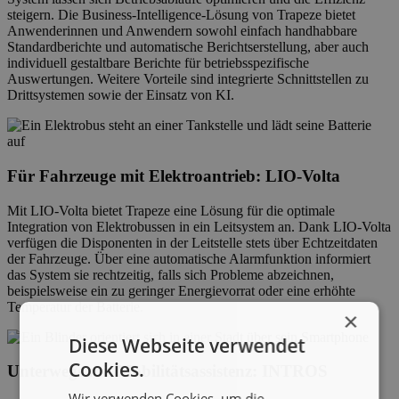
steigern. Die Business-Intelligence-Lösung von Trapeze bietet
Anwenderinnen und Anwendern sowohl einfach handhabbare
Standardberichte und automatische Berichtserstellung, aber auch
individuell gestaltbare Berichte für betriebsspezifische
Auswertungen. Weitere Vorteile sind integrierte Schnittstellen zu
Drittsystemen sowie der Einsatz von KI.
Für Fahrzeuge mit Elektroantrieb:
LIO-Volta
Mit LIO-Volta bietet Trapeze eine Lösung für die optimale
Integration von Elektrobussen in ein Leitsystem an. Dank LIO-Volta
verfügen die Disponenten in der Leitstelle stets über Echtzeitdaten
der Fahrzeuge. Über eine automatische Alarmfunktion informiert
das System sie rechtzeitig, falls sich Probleme abzeichnen,
beispielsweise ein zu geringer Energievorrat oder eine erhöhte
Temperatur der Batterie.
×
Diese Webseite verwendet
Cookies.
Unterwegs mit Mobilitätsassistenz:
INTROS
Wir verwenden Cookies, um die