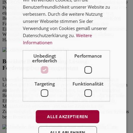
INTROS ermöglicht sehbehinderten und blinden Fahrgästen sowie
Benutzerfreundlichkeit unserer Website zu
Personen mit Einschränkungen in ihrer körperlichen Mobilität eine
eigenständige Nutzung des ÖPNV. Die Lösung wurde von
verbessern. Durch die weitere Nutzung
Betroffenen für Betroffene entwickelt. Eine App informiert den
unserer Webseite stimmen Sie der
Fahrgast, wenn sein Fahrzeug einfährt. Sie hilft ihm, den
Verwendung von Cookies gemäß unserer
Einstiegsbereich zu finden und mit dem Fahrer zu kommunizieren.
Während der Fahrt bietet sie Informationen zu den nächsten
Datenschutzerklärung zu.
Weitere
Haltestellen.
Informationen
Unbedingt
Performance
erforderlich
Bewährte Bus-Franchising-Lösung:
Forderungsbearbeitungssystem
Unterstützt Bus-Franchising-Modelle in Städten wie Singapur,
Targeting
Funktionalität
London und Riad. Es sorgt für präzise und transparente Zahlungen
auf Basis von 100 % validierten Daten, automatisiert komplexe
Berechnungen und reduziert manuellen Aufwand – für maximale
Effizienz. In einigen Städten werden mit CPS Einnahmen in
Milliardenhöhe verwaltet – ein starkes Zeugnis für die
Zuverlässigkeit, Skalierbarkeit und zentrale Bedeutung des Systems
ALLE AKZEPTIEREN
beim Betrieb moderner Busnetze.
ALLE ABLEHNEN