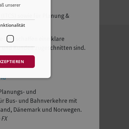
äß unserer
(ITCS) sowie für Planung &
nktionalität
e und schaffen eine klare
en und Kunden zugeschnitten sind.
KZEPTIEREN
 Sie ermöglichen unter anderem die
:
 Planungs- und
für Bus- und Bahnverkehre mit
hland, Dänemark und Norwegen.
e FX
g