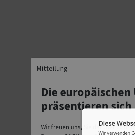
Mitteilung
Die europäischen
präsentieren sich
Diese Webse
Wir freuen uns, Sie darüber zu in
Wir verwenden Co