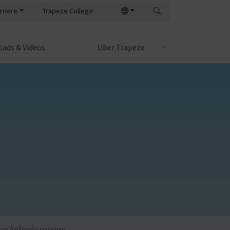
rriere
Trapeze College
ads & Videos
Über Trapeze
len Anforderungen