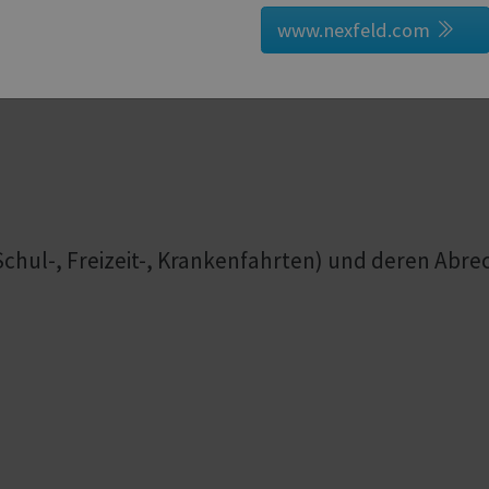
zende oder zu vermeidende Fahrzeugtypen
www.nexfeld.com
n Beförderung bestimmter Personen / Personen
Schul-, Freizeit-, Krankenfahrten) und deren Abr