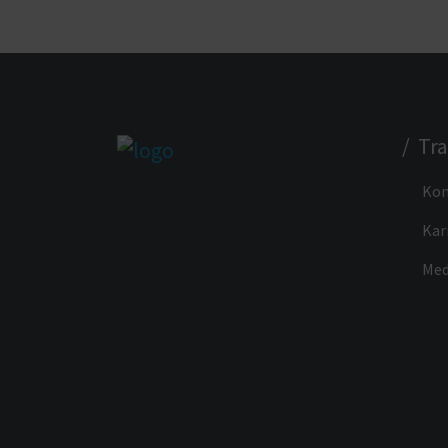
/ Tr
Kon
Kar
Med