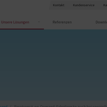
Kontakt
Kundenservice
Ka
Unsere Lösungen
Referenzen
Downlo
emand
Paratransit-on-Demand: Fahrdienste auch bei speziel