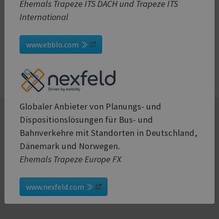
Ehemals Trapeze ITS DACH und Trapeze ITS
International
www.ebblo.com
Globaler Anbieter von Planungs- und
Dispositionslösungen für Bus- und
Sie möchten mehr erfahren?
Bahnverkehre mit Standorten in Deutschland,
Dänemark und Norwegen.
Kontaktieren Sie uns noch heute!
Ehemals Trapeze Europe FX
Kontakt
www.nexfeld.com