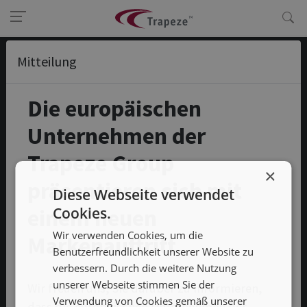
Mitteilung
Die europäischen
Unternehmen der
Trapeze Group
/ Trapeze Group
×
präsentieren sich mit
Kontakt
Diese Webseite verwendet
einem neuen
Cookies.
Karriere
Wir verwenden Cookies, um die
Medien
Markenauftritt
Benutzerfreundlichkeit unserer Website zu
verbessern. Durch die weitere Nutzung
unserer Webseite stimmen Sie der
/ Unsere Lösungen
Wir freuen uns, Sie darüber zu informieren,
Verwendung von Cookies gemäß unserer
dass die europäischen Unternehmen der