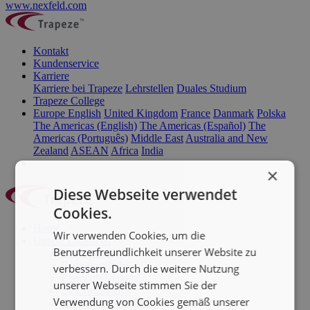
www.nexfeld.com
Kontakt
Kundenservice
Karriere
Karriere bei Trapeze
Lehrstellen
Duales Studium
Trapeze College
Europe English
United Kingdom
France
Danmark
Polska
The Americas (English)
The Americas (Español)
The
Americas (Português)
Middle East
Australia and New
Zealand
ASEAN
Africa
India
×
Diese Webseite verwendet
Cookies.
Home
Wir verwenden Cookies, um die
Unsere Lösungen
Benutzerfreundlichkeit unserer Website zu
Linienverkehr
Bedarfsverkehr
verbessern. Durch die weitere Nutzung
Eisenbahnverkehr
unserer Webseite stimmen Sie der
Elektromobilität
Verwendung von Cookies gemäß unserer
Autonome Mobilität