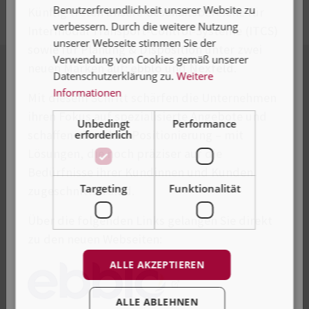
Benutzerfreundlichkeit unserer Website zu
Künftig treten unsere Geschäftsbereiche für
verbessern. Durch die weitere Nutzung
Intermodal Transport-Control-Systeme (ITCS)
unserer Webseite stimmen Sie der
sowie für Planung & Disposition unter zwei
Verwendung von Cookies gemäß unserer
neuen Marken auf:
ebblo
und
Nexfeld
.
Datenschutzerklärung zu.
Weitere
Informationen
Mit diesem Schritt schärfen die Unternehmen
ihren Fokus auf spezialisierte Angebote und
Unbedingt
Performance
schaffen eine klare Positionierung – mit
erforderlich
Lösungen, die noch präziser auf die
Bedürfnisse ihrer Kundinnen und Kunden
Targeting
Funktionalität
zugeschnitten sind.
Über die folgenden Links gelangen Sie direkt
zu den neuen Webseiten:
ALLE AKZEPTIEREN
TRAICY – clever, schnell und schön
ALLE ABLEHNEN