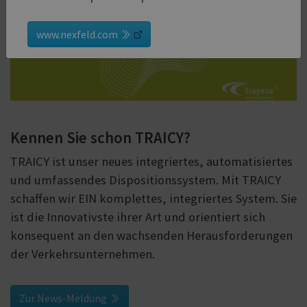
www.nexfeld.com
Kennen Sie schon TRAICY?
TRAICY ist unser neues integriertes, automatisiertes
und umfassendes Dispositionssystem. Mit TRAICY
schaffen wir EIN komplettes, integriertes System. Sie
ist die Innovativste ihrer Art und orientiert sich
konsequent an den wachsenden Herausforderungen
der Verkehrsunternehmen.
Zur News-Meldung