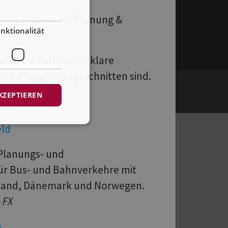
(ITCS) sowie für Planung &
nktionalität
e und schaffen eine klare
en und Kunden zugeschnitten sind.
AGB/AEB
Datenschutz
Impressum
KZEPTIEREN
 Planungs- und
für Bus- und Bahnverkehre mit
hland, Dänemark und Norwegen.
e FX