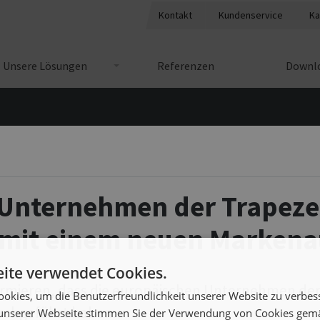
Kontakt
Kundenservice
Ka
Unsere Lösungen
Referenzen
Downlo
apeze Group
/ Unsere Lösungen
takt
Linienverkehr
 Unternehmen der Trapez
riere
Bedarfsverkehr
 mit einem neuen Markenau
ien
Eisenbahnverkehr
ite verwendet Cookies.
Elektromobilität
formieren, dass die europäischen Unternehmen de
okies, um die Benutzerfreundlichkeit unserer Website zu verbes
Autonome Mobilität
urchgeführt haben.
unserer Webseite stimmen Sie der Verwendung von Cookies gem