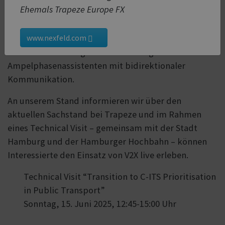
Ehemals Trapeze Europe FX
sowie zwischen Fahrzeugen und Infrastruktur. Wir
zeigen in Hamburg, wie V2X konkret eingesetzt
werden kann – mit Fokus auf den Übergang von
www.nexfeld.com
klassischer Lichtsignalbeeinflussung zum
Ampelphasenassistenten mit bidirektionaler
Kommunikation.
An unserem Stand informieren wir über den
aktuellen Sachstand bei Trapeze und im Rahmen
eines Technical Visit – gemeinsam mit der Stadt
Hamburg und der Hamburger Hochbahn – können
Interessierte den Einsatz von V2X live erleben.
Technical Visit “Transition to C-ITS Prioritisation
in Public Transport”
Sonntag, 15. Juni 2025, 12:45-15:00 Uhr