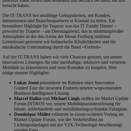
unserem Stand freuen und bedanken uns herzlich bei allen, die uns
besucht haben.
Die IT-TRANS bot unzählige Gelegenheiten, mit Kunden,
Interessenten und Branchenpartnern in Kontakt zu treten. Ein
besonderes Highlight für Trapeze war das IT Family Dinner –
powered by Trapeze – am Dienstagabend, das in stimmungsvoller
Atmosphäre in der dm-Arena der Messe Freiburg stattfand.
Gemeinsam genossen wir kulinarische Köstlichkeiten und die
musikalische Untermalung durch die Band «Freiheit».
Auf der IT-TRANS haben wir viele Chancen genutzt, um unsere
innovativen Lösungen für eine nachhaltige, inklusive und vernetzte
Mobilität zu präsentieren und neue Kontakte zu knüpfen. Hier
einige unserer Highlights:
Lukas Jenni
präsentierte im Rahmen einer Innovation
Guided Tour die neuesten Features unserer wegweisenden
Business-Intelligence-Lösung.
Marcel Hallas
und
Michael Lingk
stellten im Market Update
Forum INTROS vor, unsere Mobilitätsassistenzlösung für
blinde, sehbehinderte und mobilitätseingeschränkte Fahrgäste.
Dominique Müller
erläuterte in einem weiteren Vortrag im
Market Update Forum, wie der Verkehrsfluss an
Lichtsignalanlagen mit der V2X-Technologie beschleunigt
werden kann.