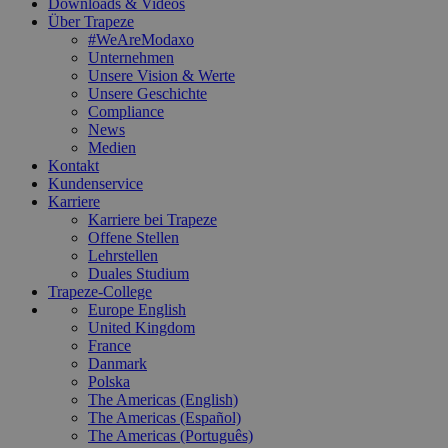
Downloads & Videos
Über Trapeze
#WeAreModaxo
Unternehmen
Unsere Vision & Werte
Unsere Geschichte
Compliance
News
Medien
Kontakt
Kundenservice
Karriere
Karriere bei Trapeze
Offene Stellen
Lehrstellen
Duales Studium
Trapeze-College
Europe English
United Kingdom
France
Danmark
Polska
The Americas (English)
The Americas (Español)
The Americas (Português)