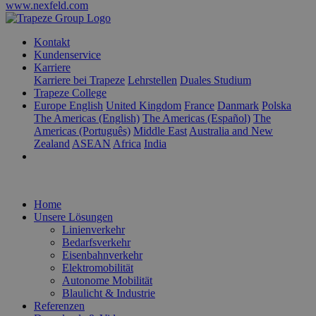
www.nexfeld.com
Kontakt
Kundenservice
Karriere
Karriere bei Trapeze
Lehrstellen
Duales Studium
Trapeze College
Europe English
United Kingdom
France
Danmark
Polska
The Americas (English)
The Americas (Español)
The
Americas (Português)
Middle East
Australia and New
Zealand
ASEAN
Africa
India
Home
Unsere Lösungen
Linienverkehr
Bedarfsverkehr
Eisenbahnverkehr
Elektromobilität
Autonome Mobilität
Blaulicht & Industrie
Referenzen