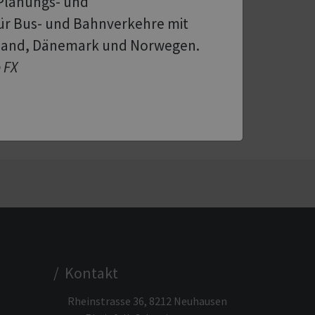
 Planungs- und
für Bus- und Bahnverkehre mit
hland, Dänemark und Norwegen.
e FX
nload PDF
/ Kontakt
Rheinstrasse 36, 8212 Neuhausen