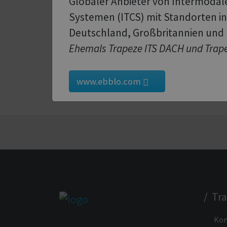
Globaler Anbieter von Intermodal
Systemen (ITCS) mit Standorten in
PDF-Download
Deutschland, Großbritannien und
Ehemals Trapeze ITS DACH und Trape
Fachartikel
Fachartikel «Navigation As
www.ebblo.com
/ Tr
Kon