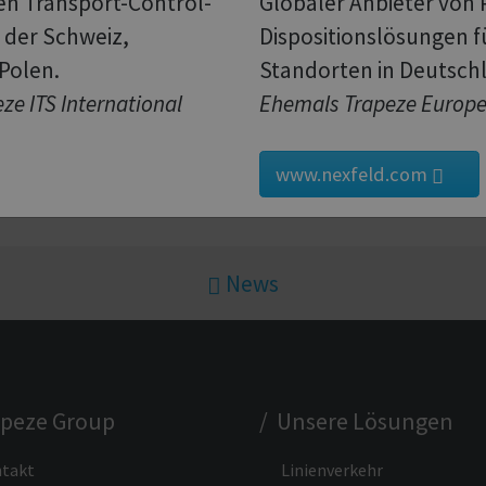
en Transport-Control-
Globaler Anbieter von
 der Schweiz,
Dispositionslösungen 
 Polen.
Standorten in Deutsc
ze ITS International
Ehemals Trapeze Europ
Dow
sistant»
www.nexfeld.com
News
apeze Group
/ Unsere Lösungen
takt
Linienverkehr