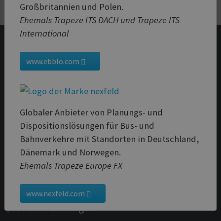
Großbritannien und Polen.
News
Ehemals Trapeze ITS DACH und Trapeze ITS
International
www.ebblo.com
Globaler Anbieter von Planungs- und
/ Trapeze Group
Dispositionslösungen für Bus- und
Kontakt
Bahnverkehre mit Standorten in Deutschland,
Dänemark und Norwegen.
Karriere
Ehemals Trapeze Europe FX
Medien
www.nexfeld.com
/ Unsere Lösungen