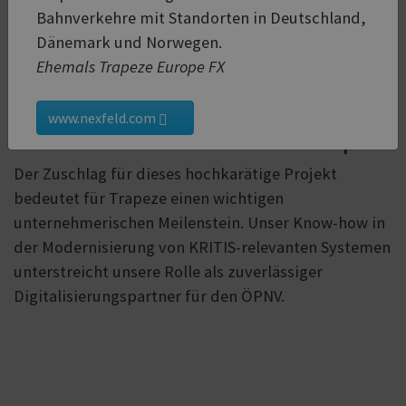
Verschlüsselung und OAuth-Authentifizierung. Dies
Bahnverkehre mit Standorten in Deutschland,
stellt sicher, dass die Datenintegrität jederzeit
Dänemark und Norwegen.
gewährleistet ist und erhöht gleichzeitig die
Ehemals Trapeze Europe FX
Resilienz gegenüber Cyberbedrohungen.
www.nexfeld.com
Ein bedeutsamer Meilenstein für Trapeze
Der Zuschlag für dieses hochkarätige Projekt
bedeutet für Trapeze einen wichtigen
unternehmerischen Meilenstein. Unser Know-how in
der Modernisierung von KRITIS-relevanten Systemen
unterstreicht unsere Rolle als zuverlässiger
Digitalisierungspartner für den ÖPNV.