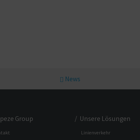
News
apeze Group
/ Unsere Lösungen
takt
Linienverkehr