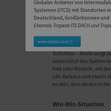
Mitarbeiterzahl bleibt d
Globaler Anbieter von Intermodal
Backoffice proportional 
Systemen (ITCS) mit Standorten in
Deutschland, Großbritannien und
Ehemals Trapeze ITS DACH und Trape
Das sagen die Mitar
Besonders positiv ist das
www.ebblo.com
ausgewogener und entspa
Schichten – heute sorgt de
unterstützt das System mo
frei) oder Modelle, mit de
Life-Balance und macht di
es sehr, dass sie durch di
Win-Win-Situation