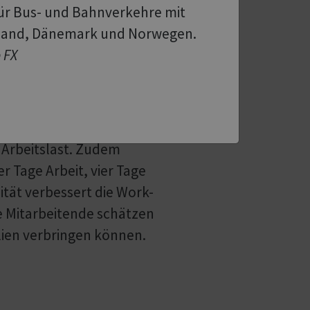
aubar, ohne dass das
für Bus- und Bahnverkehre mit
hland, Dänemark und Norwegen.
e FX
den als deutlich
rschiede bei den
r Arbeitslast. Zudem
 Tage Arbeit, vier Tage
lität verbessert die Work-
le Mitarbeitende schätzen
ilien verbringen können.