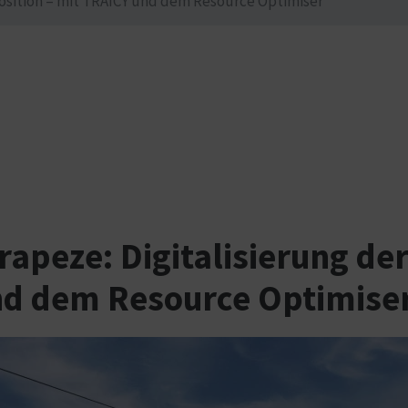
position – mit TRAICY und dem Resource Optimiser
apeze: Digitalisierung der
nd dem Resource Optimise