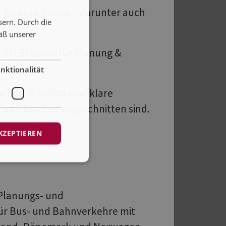
r Trapeze Group – darunter auch
ndliche und planbare
sern. Durch die
äß unserer
(ITCS) sowie für Planung &
n:
nktionalität
e und schaffen eine klare
en und Kunden zugeschnitten sind.
KZEPTIEREN
 Planungs- und
ell zur Berechnung von
für Bus- und Bahnverkehre mit
rmüdung von Mitarbeitenden