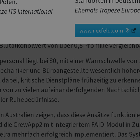
Standorten in Deutsc
 Polen.
htigen. FAID berechnet die Müdigkeitswerte auf B
Ehemals Trapeze Europ
ze ITS International
ngen, erholsamem Schlaf, Arbeitsbelastung und de
Standard-Arbeitsmodell (Mo–Fr, 9–17 Uhr) ergibt e
www.nexfeld.com
3–7 Uhr) einen Wert von 97 erreichen – ein Nive
lutalkoholwert von über 0,5 Promille vergleichba
personal liegt bei 80, mit einer Warnschwelle von
Mechaniker und Büroangestellte wesentlich höhe
ft dabei, kritische Dienstpläne frühzeitig zu erken
 von zu vielen aufeinanderfolgenden Nachtschic
ller Ruhebedürfnisse.
n Australien zeigen, dass diese Ansätze funktioni
 die CrewApp2 mit integriertem FAID-Modul in Z
lra mehrfach erfolgreich implementiert. Das Syst