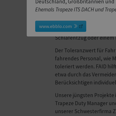
Deutschland, Großbritannien und
analysieren und berücksic
Ehemals Trapeze ITS DACH und Trape
Schichtzeiten, Schichtlä
letzten sieben Tage. Ein 
www.ebblo.com
während Nachtschichten (2
Schlafentzug oder einem B
Der Toleranzwert für Fahr
fahrendes Personal, wie 
toleriert werden. FAID hil
etwa durch das Vermeiden
Berücksichtigen individue
Unsere jüngsten Projekte i
Trapeze Duty Manager und
unserer Schwesterfirma Ze