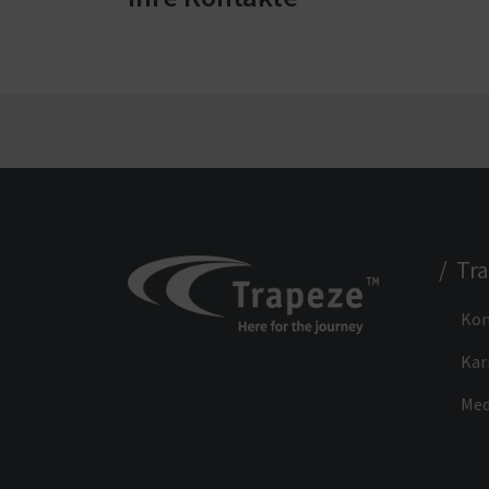
/ Tr
Kon
Kar
Med