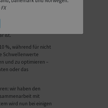
hland, Dänemark und Norwegen.
asis von Faktoren wie
e FX
n Arbeitsperioden der
inen FAID-Wert von 41,
au, das mit 21–24 Stunden
r ist.
 10 %, während für nicht
re Schwellenwerte
nen und zu optimieren –
hten oder das
eren: wir haben den
usammenarbeit mit
em wird nun bei einigen